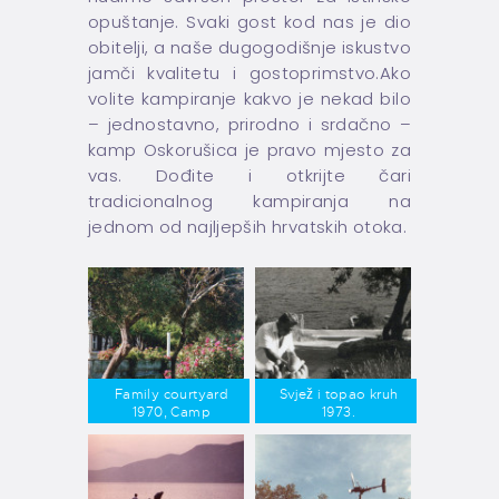
opuštanje. Svaki gost kod nas je dio
obitelji, a naše dugogodišnje iskustvo
jamči kvalitetu i gostoprimstvo.Ako
volite kampiranje kakvo je nekad bilo
– jednostavno, prirodno i srdačno –
kamp Oskorušica je pravo mjesto za
vas. Dođite i otkrijte čari
tradicionalnog kampiranja na
jednom od najljepših hrvatskih otoka.
Family courtyard
Svjež i topao kruh
1970, Camp
1973.
Oskorusica