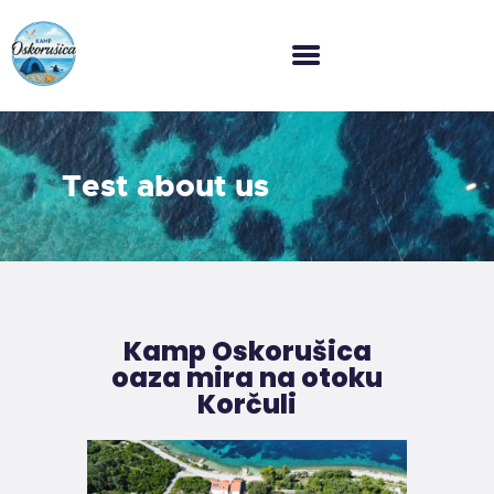
HOME
O NAMA
Test about us
GALERIJA
CJENIK
KONTAKT
Kamp Oskorušica
oaza mira na otoku
Korčuli