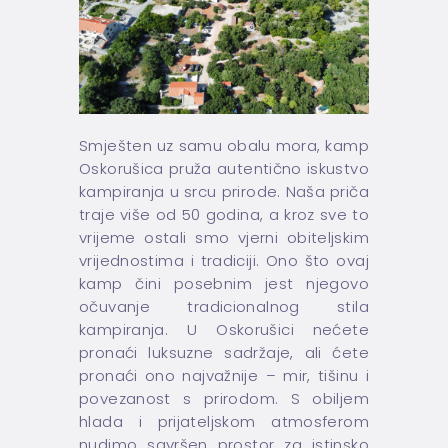
Smješten uz samu obalu mora, kamp
Oskorušica pruža autentično iskustvo
kampiranja u srcu prirode. Naša priča
traje više od 50 godina, a kroz sve to
vrijeme ostali smo vjerni obiteljskim
vrijednostima i tradiciji. Ono što ovaj
kamp čini posebnim jest njegovo
očuvanje tradicionalnog stila
kampiranja. U Oskorušici nećete
pronaći luksuzne sadržaje, ali ćete
pronaći ono najvažnije – mir, tišinu i
povezanost s prirodom. S obiljem
hlada i prijateljskom atmosferom
nudimo savršen prostor za istinsko